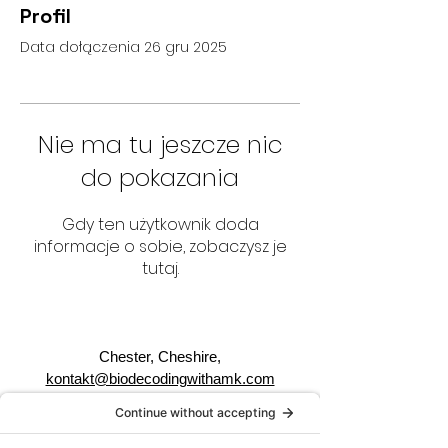
Profil
Data dołączenia 26 gru 2025
Nie ma tu jeszcze nic
do pokazania
Gdy ten użytkownik doda
informacje o sobie, zobaczysz je
tutaj.
Chester, Cheshire,
kontakt@biodecodingwithamk.com
telefon komórkowy:
+447850570135
Pon. - pt.: 9:00 - 18:00